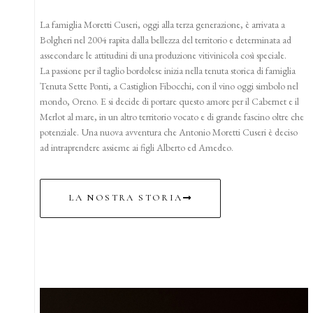
La famiglia Moretti Cuseri, oggi alla terza generazione, è arrivata a
Bolgheri nel 2004 rapita dalla bellezza del territorio e determinata ad
assecondare le attitudini di una produzione vitivinicola così speciale.
La passione per il taglio bordolese inizia nella tenuta storica di famiglia
Tenuta Sette Ponti, a Castiglion Fibocchi, con il vino oggi simbolo nel
mondo, Oreno. E si decide di portare questo amore per il Cabernet e il
Merlot al mare, in un altro territorio vocato e di grande fascino oltre che
potenziale. Una nuova avventura che Antonio Moretti Cuseri è deciso
ad intraprendere assieme ai figli Alberto ed Amedeo.
LA NOSTRA STORIA