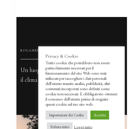
BOLGHERI
Privacy & Cookie
Tutti i cookie che potrebbero non essere
particolarmente necessari per il
Un luogo unico per la varietà dei terreni e
funzionamento del sito Web sono stati
utilizzati per raccogliere i dati personali
il clima mediterraneo.
dell'utente tramite analisi, pubblicità, altri
contenuti incorporati sono definiti come
cookie non necessari. È obbligatorio ottenere
il consenso dell'utente prima di eseguire
questi cookie sul tuo sito web.
Impostazioni dei Cookie
Accetta
Leggi tutto
Rifiuta tutto