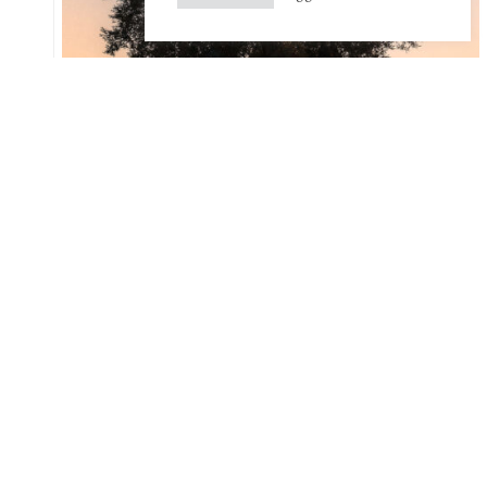
Un luogo protetto, cullato da un clima favorevole, un terroir
unico in Toscana che regala vini complessi e di grande piglio
caratteriale.
Bolgheri è la storia di un sogno, di una passione: il sogno del bordolese